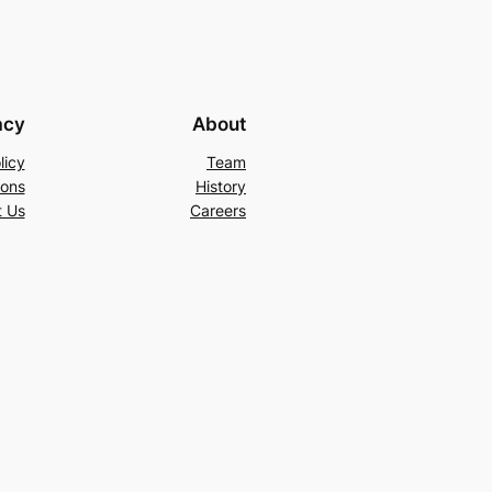
acy
About
licy
Team
ions
History
t Us
Careers